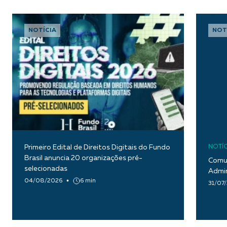
NOTÍCIA
NOT
Primeiro Edital de Direitos Digitais do Fundo
NOTÍC
Brasil anuncia 20 organizações pré-
Comun
selecionadas
Admin
04/08/2026
6 min
31/07