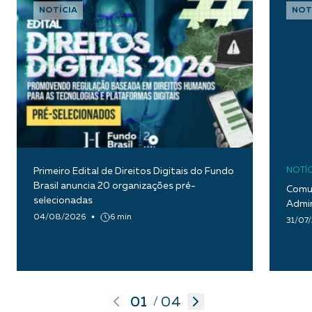
NOTÍCIA
NOT
Primeiro Edital de Direitos Digitais do Fundo
NOTÍC
Brasil anuncia 20 organizações pré-
Comun
selecionadas
Admin
04/08/2026
6 min
31/07
01
04
/