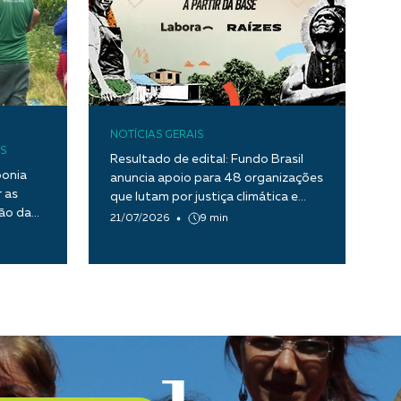
NOTÍCIAS GERAIS
S
Resultado de edital: Fundo Brasil
ponia
anuncia apoio para 48 organizações
 as
que lutam por justiça climática e
tão da
transição ecológica justa
21/07/2026
9 min