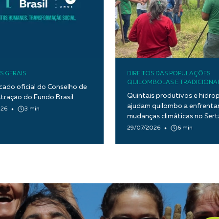
S GERAIS
DIREITOS DAS POPULAÇÕES
QUILOMBOLAS E TRADICIONAI
ado oficial do Conselho de
Quintais produtivos e hidro
tração do Fundo Brasil
ajudam quilombo a enfrentar
026
3 min
mudanças climáticas no Ser
Paraíba
29/07/2026
6 min