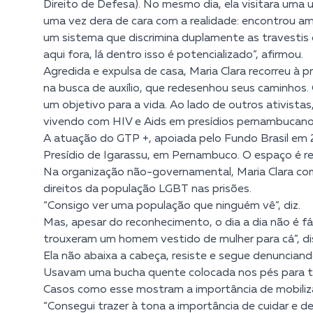
Direito de Defesa). No mesmo dia, ela visitara uma 
uma vez dera de cara com a realidade: encontrou ami
um sistema que discrimina duplamente as travestis e
aqui fora, lá dentro isso é potencializado”, afirmou.
Agredida e expulsa de casa, Maria Clara recorreu à p
na busca de auxílio, que redesenhou seus caminhos
um objetivo para a vida. Ao lado de outros ativistas
vivendo com HIV e Aids em presídios pernambucano
A atuação do GTP +, apoiada pelo Fundo Brasil em
Presídio de Igarassu, em Pernambuco. O espaço é re
Na organização não-governamental, Maria Clara come
direitos da população LGBT nas prisões.
“Consigo ver uma população que ninguém vê”, diz.
Mas, apesar do reconhecimento, o dia a dia não é fá
trouxeram um homem vestido de mulher para cá”, di
Ela não abaixa a cabeça, resiste e segue denunciand
Usavam uma bucha quente colocada nos pés para to
Casos como esse mostram a importância de mobiliz
“Consegui trazer à tona a importância de cuidar e de