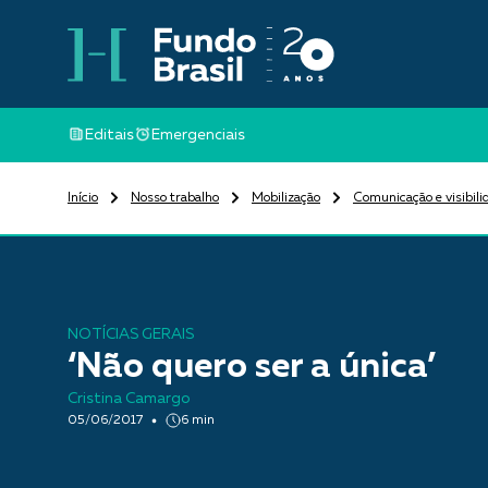
Editais
Emergenciais
Início
Nosso trabalho
Mobilização
Comunicação e visibili
NOTÍCIAS GERAIS
‘Não quero ser a única’
Cristina Camargo
05/06/2017
6 min