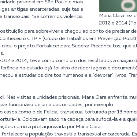
unidade prisional em São Paulo e mais
gas antigas encarceradas, sujeitas a
Maria Clara fez 
 transexuais. “Se sofremos violência
2012 e 2014 (Fo
rostituição para sobreviver e chegou ao ponto de precisar de a
. Conheceu o GTP + (Grupo de Trabalhos em Prevenção Posit
, criou o projeto Fortalecer para Superar Preconceitos, que a
s.
2012
e
2014
, teve como como um dos resultados a criação d
ferência no estado e já foi alvo de reportagens e documentá
çou a estudar os direitos humanos e a “devorar” livros. Tr
cil. Nas visitas a unidades prisionais, Maria Clara enfrenta 
sse funcionário de uma das unidades, por exemplo.
o casos como o de Felícia, transexual torturada por 13 home
rturá-la. Colocavam saco na cabeça para sufocá-la e a que
ações como a protagonizada por Maria Clara.
 fortalecer a população travesti e transexual encarcerada. Es