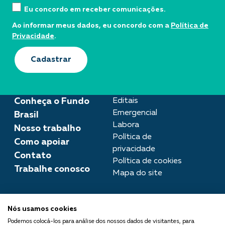
Eu concordo em receber comunicações.
Ao informar meus dados, eu concordo com a
Política de
Privacidade
.
Cadastrar
Conheça o Fundo
Editais
Emergencial
Brasil
Labora
Nosso trabalho
Política de
Como apoiar
privacidade
Contato
Política de cookies
Trabalhe conosco
Mapa do site
Assessoria de imprensa
Nós usamos cookies
imprensa@fundobrasil.org.br
Podemos colocá-los para análise dos nossos dados de visitantes, para