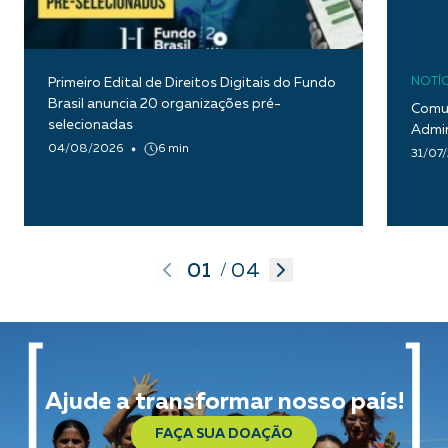
Primeiro Edital de Direitos Digitais do Fundo
NOTÍC
Brasil anuncia 20 organizações pré-
Comun
selecionadas
Admin
04/08/2026
6 min
31/07
01
04
/
Ajude a transformar nosso país!
FAÇA SUA DOAÇÃO