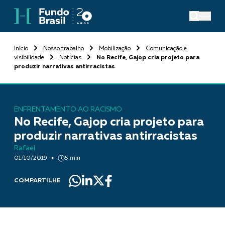
Início
Nosso trabalho
Mobilização
Comunicação e
visibilidade
Notícias
No Recife, Gajop cria projeto para
produzir narrativas antirracistas
ENFRENTAMENTO AO RACISMO
No Recife, Gajop cria projeto para
produzir narrativas antirracistas
Rafael
01/10/2019
5 min
COMPARTILHE