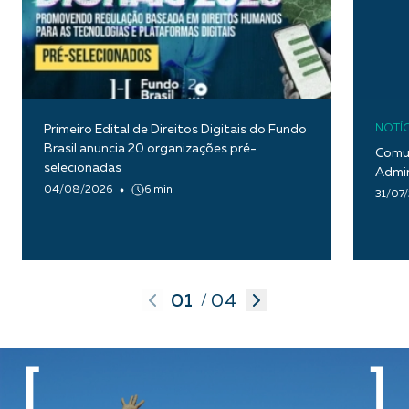
Primeiro Edital de Direitos Digitais do Fundo
NOTÍC
Brasil anuncia 20 organizações pré-
Comun
selecionadas
Admin
04/08/2026
6 min
31/07
01
04
/