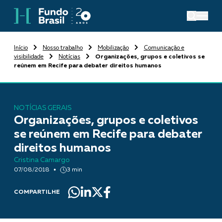
Início
Nosso trabalho
Mobilização
Comunicação e
visibilidade
Notícias
Organizações, grupos e coletivos se
reúnem em Recife para debater direitos humanos
NOTÍCIAS GERAIS
Organizações, grupos e coletivos
se reúnem em Recife para debater
direitos humanos
Cristina Camargo
07/08/2018
3 min
COMPARTILHE