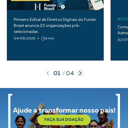
Primeiro Edital de Direitos Digitais do Fundo
NOTÍC
Brasil anuncia 20 organizações pré-
Comun
selecionadas
Admin
04/08/2026
6 min
31/07
01
04
/
Ajude a transformar nosso país!
FAÇA SUA DOAÇÃO