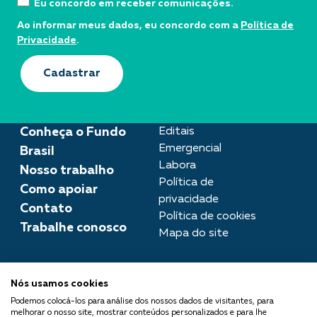
Eu concordo em receber comunicações.
Ao informar meus dados, eu concordo com a
Política de
Privacidade
.
Cadastrar
Conheça o Fundo
Editais
Emergencial
Brasil
Labora
Nosso trabalho
Política de
Como apoiar
privacidade
Contato
Política de cookies
Trabalhe conosco
Mapa do site
Assessoria de imprensa
Nós usamos cookies
imprensa@fundobrasil.org.br
Podemos colocá-los para análise dos nossos dados de visitantes, para
melhorar o nosso site, mostrar conteúdos personalizados e para lhe