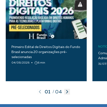
Primeiro Edital de Direitos Digitais do Fundo
NOTÍC
Brasil anuncia 20 organizações pré-
Comun
selecionadas
Admin
04/08/2026
6 min
31/07
01
04
/