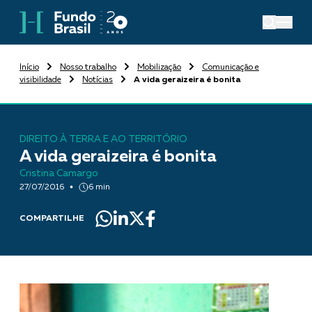
Início
Nosso trabalho
Mobilização
Comunicação e
visibilidade
Notícias
A vida geraizeira é bonita
DIREITO À TERRA E AO TERRITÓRIO
A vida geraizeira é bonita
Cristina Camargo
27/07/2016
6 min
COMPARTILHE