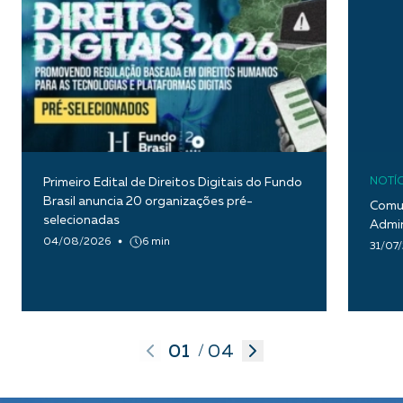
Primeiro Edital de Direitos Digitais do Fundo
NOTÍC
Brasil anuncia 20 organizações pré-
Comun
selecionadas
Admin
04/08/2026
6 min
31/07
01
04
/