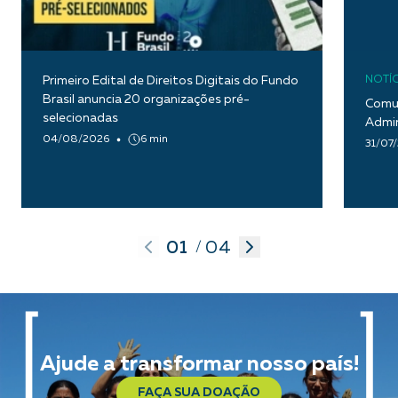
Primeiro Edital de Direitos Digitais do Fundo
NOTÍC
Brasil anuncia 20 organizações pré-
Comun
selecionadas
Admin
04/08/2026
6 min
31/07
01
04
/
Ajude a transformar nosso país!
FAÇA SUA DOAÇÃO