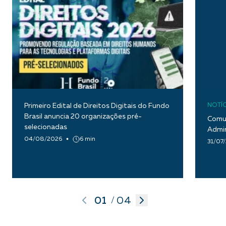
Primeiro Edital de Direitos Digitais do Fundo
NOTÍC
Brasil anuncia 20 organizações pré-
Comun
selecionadas
Admin
04/08/2026
6 min
31/07
01
04
/