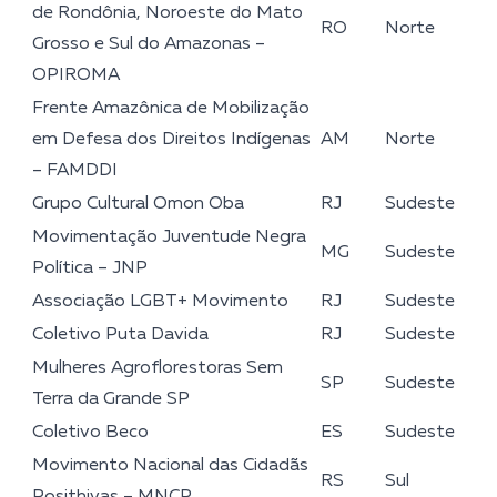
de Rondônia, Noroeste do Mato
RO
Norte
Grosso e Sul do Amazonas –
OPIROMA
Frente Amazônica de Mobilização
em Defesa dos Direitos Indígenas
AM
Norte
– FAMDDI
Grupo Cultural Omon Oba
RJ
Sudeste
Movimentação Juventude Negra
MG
Sudeste
Política – JNP
Associação LGBT+ Movimento
RJ
Sudeste
Coletivo Puta Davida
RJ
Sudeste
Mulheres Agroflorestoras Sem
SP
Sudeste
Terra da Grande SP
Coletivo Beco
ES
Sudeste
Movimento Nacional das Cidadãs
RS
Sul
Posithivas – MNCP