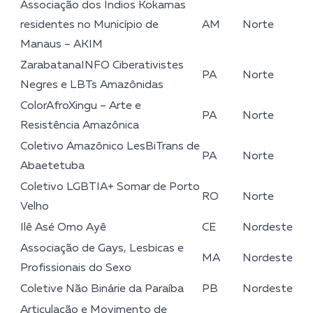
Associação dos Índios Kokamas
residentes no Município de
AM
Norte
Manaus – AKIM
ZarabatanaINFO Ciberativistes
PA
Norte
Negres e LBTs Amazônidas
ColorAfroXingu – Arte e
PA
Norte
Resistência Amazônica
Coletivo Amazônico LesBiTrans de
PA
Norte
Abaetetuba
Coletivo LGBTIA+ Somar de Porto
RO
Norte
Velho
Ilê Asé Omo Ayê
CE
Nordeste
Associação de Gays, Lesbicas e
MA
Nordeste
Profissionais do Sexo
Coletive Não Binárie da Paraíba
PB
Nordeste
Articulação e Movimento de