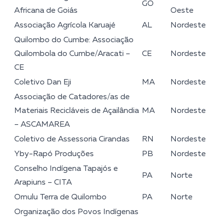
GO
Africana de Goiás
Oeste
Associação Agrícola Karuajé
AL
Nordeste
Quilombo do Cumbe: Associação
Quilombola do Cumbe/Aracati –
CE
Nordeste
CE
Coletivo Dan Eji
MA
Nordeste
Associação de Catadores/as de
Materiais Recicláveis de Açailândia
MA
Nordeste
– ASCAMAREA
Coletivo de Assessoria Cirandas
RN
Nordeste
Yby-Rapó Produções
PB
Nordeste
Conselho Indígena Tapajós e
PA
Norte
Arapiuns – CITA
Omulu Terra de Quilombo
PA
Norte
Organização dos Povos Indígenas