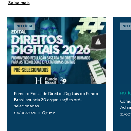
Saiba mais
NOTÍCIA
NOT
Primeiro Edital de Direitos Digitais do Fundo
NOTÍC
Brasil anuncia 20 organizações pré-
Comun
selecionadas
Admin
04/08/2026
6 min
31/07