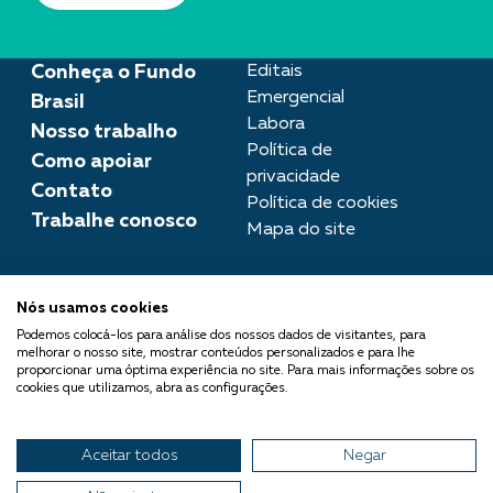
Conheça o Fundo
Editais
Emergencial
Brasil
Labora
Nosso trabalho
Política de
Como apoiar
privacidade
Contato
Política de cookies
Trabalhe conosco
Mapa do site
Assessoria de imprensa
Nós usamos cookies
imprensa@fundobrasil.org.br
Podemos colocá-los para análise dos nossos dados de visitantes, para
melhorar o nosso site, mostrar conteúdos personalizados e para lhe
O Fundo Brasil integra a Rede
proporcionar uma óptima experiência no site. Para mais informações sobre os
cookies que utilizamos, abra as configurações.
Comuá - Filantropia que
Transforma
Aceitar todos
Negar
© 2026 Fundo Brasil.