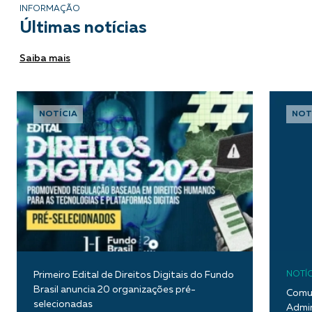
INFORMAÇÃO
Últimas notícias
Saiba mais
NOTÍCIA
NOT
Primeiro Edital de Direitos Digitais do Fundo
NOTÍC
Brasil anuncia 20 organizações pré-
Comun
selecionadas
Admin