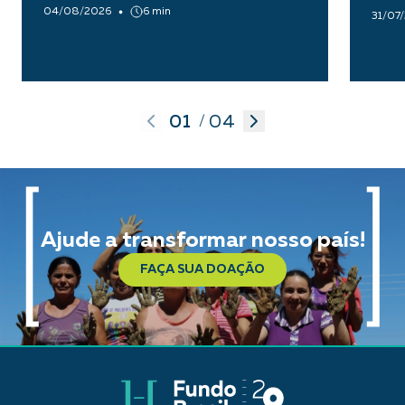
04/08/2026
6 min
31/07
01
04
/
Ajude a transformar nosso país!
FAÇA SUA DOAÇÃO